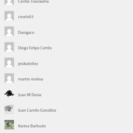
Cecilia Traslaviña
cmelo93
Danigaco
Diego Felipe Cortés
jesikatellez
martin molina
Juan M Devia
Juan Camilo González
Karina Barbudo