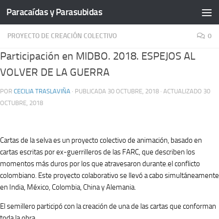
Paracaídas y Parasubidas
Saltar al contenido
PROYECTO DE CREACIÓN COLECTIVO
0
Participación en MIDBO. 2018. ESPEJOS AL
VOLVER DE LA GUERRA
POR
CECILIA TRASLAVIÑA
· PUBLICADA
30 OCTUBRE, 2018
· ACTUALIZADO
30
OCTUBRE, 2018
Cartas de la selva es un proyecto colectivo de animación, basado en
cartas escritas por ex-guerrilleros de las FARC, que describen los
momentos más duros por los que atravesaron durante.el conflicto
colombiano. Este proyecto colaborativo se llevó a cabo simultáneamente
en India, México, Colombia, China y Alemania.
El semillero participó con la creación de una de las cartas que conforman
toda la obra