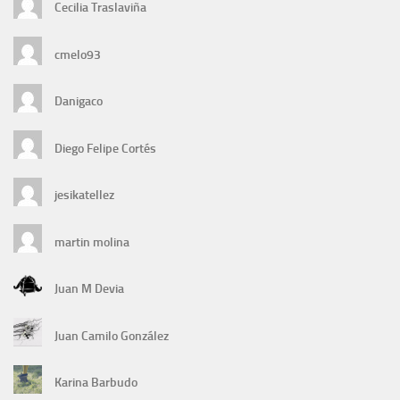
Cecilia Traslaviña
cmelo93
Danigaco
Diego Felipe Cortés
jesikatellez
martin molina
Juan M Devia
Juan Camilo González
Karina Barbudo