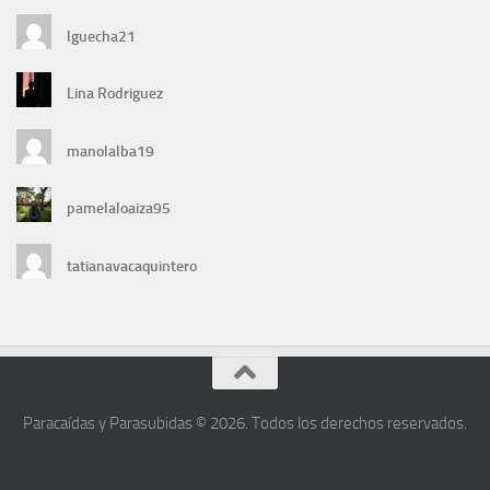
lguecha21
Lina Rodriguez
manolalba19
pamelaloaiza95
tatianavacaquintero
Paracaídas y Parasubidas © 2026. Todos los derechos reservados.